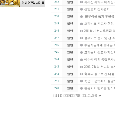
일반
지리산 자락의 미자립 
252
일반
신암교회 감사편지
251
일반
불우이웃 돕기 후원금 
250
일반
모잠비크 선교사 후원.
249
일반
2월 정기 선교후원금 
248
일반
불우이웃 돕기 및 선
247
일반
후원자들에게 보내는 
246
일반
교회들의 선교와 자선의
245
일반
예수에 미친 독립투사
244
일반
2006. 7월의 선교와 봉
243
일반
축복의 장으로 간 나눔.
242
일반
죽음의 문턱에서 절규
241
일반
관공서의 담벽은 헐어지
240
≫
[1]
2
[3]
[4]
[5]
[6]
[7]
[8]
[9]
[10]
..
[14]