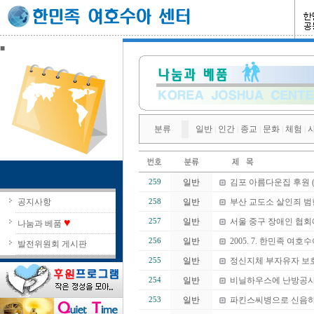
■
분류
일반
인간
종교
문화
체험
|
|
|
|
|
일반
김포 아름다운집 후원 (
259
공지사항
일반
부산 교도소 살인죄 범
258
♥
일반
서울 중구 장애인 협회
257
나눔과 베품
일반
2005. 7. 한민족 여
256
발전위원회 게시판
일반
정신지체 부자유자 보호
255
일반
비닐하우스에 난방공사
254
일반
파킨스씨병으로 신음하
253