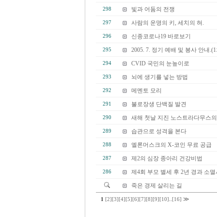
빛과 어둠의 전쟁
298
사람의 운명의 키, 세치의 혀.
297
신종코로나19 바로보기
296
2005. 7. 정기 예배 및 봉사 안내.(1
295
CVID 국민의 눈높이로
294
뇌에 생기를 넣는 방법
293
메멘토 모리
292
불로장생 단백질 발견
291
새해 첫날 지진 노스트라다무스의
290
습관으로 성격을 본다
289
엘론머스크의 X-코인 무료 공급
288
제2의 심장 종아리 건강비법
287
제4회 부모 별세 후 2년 경과 소멸시
286
죽은 경제 살리는 길
≫
1
[2]
[3]
[4]
[5]
[6]
[7]
[8]
[9]
[10]
..
[16]