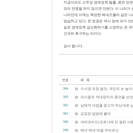
지금이라도 소주성 경제정책 탈출, 원전 전면 허
과의 전쟁을 하지 않으면 안된다. 이 나라가
나라인데 이제는 폭망한 베네즈웰라 같은 나
엄습하고 있다. 문 정권은 역사 앞에 과거 
길로 경제정책 급선회하기를 소망하는 온 국
간곡히 촉구하는 바이다.
감사 합니다.
수사권 조정 법안, 국민의 눈 높이
304
파시즘적 적대정치의 종언을 선
303
남에게 대접을 받고자 하는대로 
302
김정은 답방에 붙여
301
네버코비드(코로나에 안 걸린 사람
300
메네 메네 데겔 우바르신
299