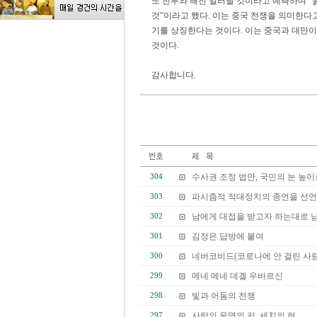
또 전투와 해전 일러날 것이라고 예측하며 “
것”이라고 했다. 이는 중국 전쟁을 의미한다고
기를 상징한다는 것이다. 이는 중국과 대만이
것이다.
감사합니다.
수사권 조정 법안, 국민의 눈 높이
304
파시즘적 적대정치의 종언을 선
303
남에게 대접을 받고자 하는대로 
302
김정은 답방에 붙여
301
네버코비드(코로나에 안 걸린 사람
300
메네 메네 데겔 우바르신
299
빛과 어둠의 전쟁
298
사람의 운명의 키, 세치의 혀.
297