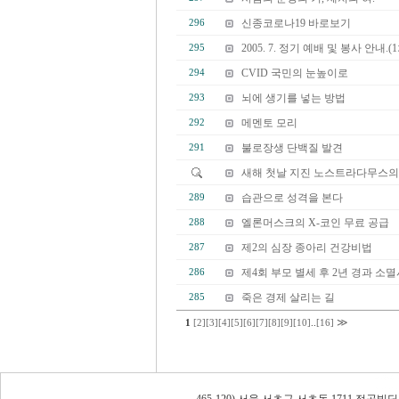
신종코로나19 바로보기
296
2005. 7. 정기 예배 및 봉사 안내.(1
295
CVID 국민의 눈높이로
294
뇌에 생기를 넣는 방법
293
메멘토 모리
292
불로장생 단백질 발견
291
새해 첫날 지진 노스트라다무스의
습관으로 성격을 본다
289
엘론머스크의 X-코인 무료 공급
288
제2의 심장 종아리 건강비법
287
제4회 부모 별세 후 2년 경과 소멸시
286
죽은 경제 살리는 길
285
≫
1
[2]
[3]
[4]
[5]
[6]
[7]
[8]
[9]
[10]
..
[16]