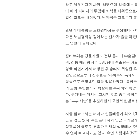
하고 뉘우친다면 사면’ 하였으며, 나중에는 
에 따라 피해자의 무덤에 비석을 세워줌으로
일이 없도록 배려했다. 남아공은 그로부터 흑
만댈라 대통령은 노벨평화상을 수상했다. 2차
다른 노벨평화상 감이라는 찬사가 줄을 이었다. 그
고 영면에 들어갔다.
짐바브웨는 광물자원도 정부 통제에 수출길이 
위, 리튬 매장량 세계 5위, 담배 수출량은 아
영국 식민지에서 해방된 후 총리로 취임한 후
김일성으로부터 전수받은 ‘사회주의 독재의 
영웅으로 추앙받던 점을 악용하였다. 북한군
의 고향 주민들까지 학살하는 무자비와 폭압 
다. 무가베는 거기서 그치지 않고 중국 유학파
는 ‘부부 세습’을 추진하면서 국민적 반발로
지금 짐바브웨는 해마다 인플레율이 최소 4,5
난을 겪고 있다. 주민들이 대거 인근 국가로
생필품이 극도로 부족한 현재의 상황에서 주
수 없이 빠져나가고 있다. 유엔 식량계획(WFP