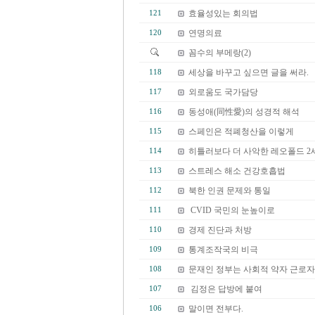
효율성있는 회의법
121
연명의료
120
꼼수의 부메랑(2)
세상을 바꾸고 싶으면 글을 써라.
118
외로움도 국가담당
117
동성애(同性愛)의 성경적 해석
116
스페인은 적폐청산을 이렇게
115
히틀러보다 더 사악한 레오폴드 2
114
스트레스 해소 건강호흡법
113
북한 인권 문제와 통일
112
CVID 국민의 눈높이로
111
경제 진단과 처방
110
통계조작국의 비극
109
문재인 정부는 사회적 약자 근로자
108
김정은 답방에 붙여
107
말이면 전부다.
106