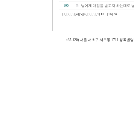
남에게 대접을 받고자 하는대로 
105
≫
[1]
[2]
[3]
[4]
[5]
[6]
[7]
[8]
[9]
10
..
[16]
465-120) 서울 서초구 서초동 1711 정곡빌딩 남관 