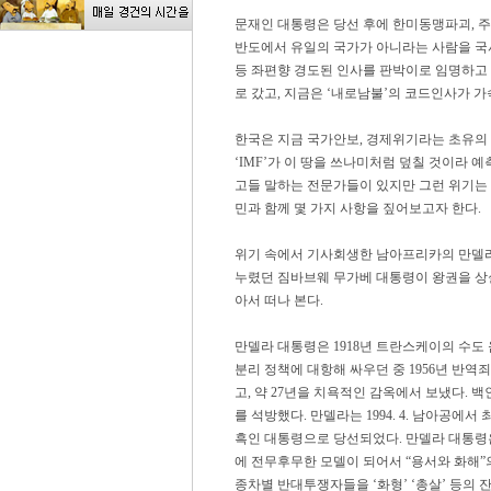
문재인 대통령은 당선 후에 한미동맹파괴, 
반도에서 유일의 국가가 아니라는 사람을 국사
등 좌편향 경도된 인사를 판박이로 임명하고 
로 갔고, 지금은 ‘내로남불’의 코드인사가 가
한국은 지금 국가안보, 경제위기라는 초유의
‘IMF’가 이 땅을 쓰나미처럼 덮칠 것이라 
고들 말하는 전문가들이 있지만 그런 위기는 
민과 함께 몇 가지 사항을 짚어보고자 한다.
위기 속에서 기사회생한 남아프리카의 만델라 대통령
누렸던 짐바브웨 무가베 대통령이 왕권을 상실
아서 떠나 본다.
만델라 대통령은 1918년 트란스케이의 수도
분리 정책에 대항해 싸우던 중 1956년 반역죄
고, 약 27년을 치욕적인 감옥에서 보냈다. 백
를 석방했다. 만델라는 1994. 4. 남아공
흑인 대통령으로 당선되었다. 만델라 대통령은
에 전무후무한 모델이 되어서 “용서와 화해”
종차별 반대투쟁자들을 ‘화형’ ‘총살’ 등의