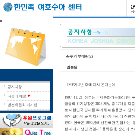
■
꼼수의 부메랑(2)
임승완
IMF가 5년 후에 다시 온다는데
공지사항
♥
나눔과 베품
1997. 11. 21. 정부는 국제통화기금(IMF
금융의 위기상황은 30대 재벌 중 17개를 퇴
발전위원회 게시판
로 대한민국 경제를 뿌리채 뒤흔들었다. 당시
40억 달러에 못 미쳐서 나라가 파산에 직면
졌다. 한국은 1996년에 선진국만 진입하는 ‘
런 사태가 생긴 것일까? 몰락은 한 순간에 쓰