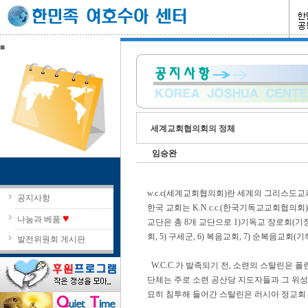
■
세계교회협의회의 정체
임승완
w.c.c(세계교회협의회)란 세계의 그리스도교
공지사항
한국 교회는 K.N.c.c.(한국기독교교회협의회)라
♥
나눔과 베품
교단은 총 8개 교단으로 1)기독교 장로회(기장),
회, 5) 구세군, 6) 복음교회, 7) 순복음교회(
발전위원회 게시판
W.C.C.가 발족되기 전, 소련의 스탈린은 폴란
단체는 주로 소련 공산당 지도자들과 그 
묘히 침투해 들어간 스탈린은 러시아 정교