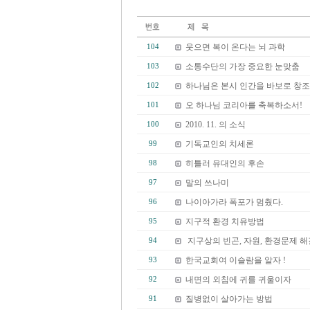
웃으면 복이 온다는 뇌 과학
104
소통수단의 가장 중요한 눈맞춤
103
하나님은 본시 인간을 바보로 창조
102
오 하나님 코리아를 축복하소서!
101
2010. 11. 의 소식
100
기독교인의 치세론
99
히틀러 유대인의 후손
98
말의 쓰나미
97
나이아가라 폭포가 멈췄다.
96
지구적 환경 치유방법
95
지구상의 빈곤, 자원, 환경문제 
94
한국교회여 이슬람을 알자 !
93
내면의 외침에 귀를 귀울이자
92
질병없이 살아가는 방법
91