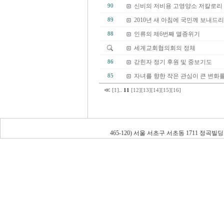
신비의 저비용 고영양소 저칼로리
90
2010년 새 아침에 국민께 보내드
89
인류의 제6번째 멸종위기
88
세계교회협의회의 정체
갇힌자 정기 후원 및 중보기도
86
자녀를 향한 작은 관심이 큰 변화를
85
≪
[1]
..
11
[12]
[13]
[14]
[15]
[16]
465-120) 서울 서초구 서초동 1711 정곡빌딩 남관 