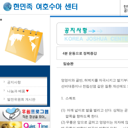
■
4분 운동으로 정력증강
임승완
엉엉이와 골반, 허벅지를 자극시키고 발기부전
공지사항
선비대증이나 전립선염 같은 질환 개선에도 도
♥
나눔과 베품
1. 스쿼트
발전위원회 게시판
(1) 어깨 넓이로 발을 벌리고 선다. 상체는 
깥쪽을 향하도록 한다.
(2) 무릎은 앞으로 굽히고 엉덩이는 의자에