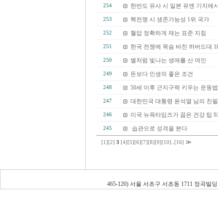
한반도 유사 시 일본 유엔 기지에서 
254
핵전쟁 시 생존가능성 1위 국가
253
혈압 정확하게 재는 표준 지침
252
한국 전쟁에 목숨 바친 하버드대 1
251
별처럼 빛나는 생애를 산 여인
250
돈보다 인생의 좋은 조건
249
50세 이후 근지구력 키우는 운동법
248
대한민국 대통령 윤석열 님의 친필
247
미국 뉴욕타임즈가 꼽은 건강 팁 9
246
습관으로 성격을 본다
245
≫
[1]
[2]
3
[4]
[5]
[6]
[7]
[8]
[9]
[10]
..
[16]
465-120) 서울 서초구 서초동 1711 정곡빌딩 남관 