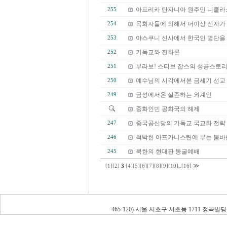
아프리카 탄자니아 원주민 니콜라
255
목회자들에 의해서 더이상 신자가 교
254
야스쿠니 신사에서 한국인 명단을 
253
기독교와 진화론
252
부라보! 스티브 잡스의 성공스토리
251
예수님의 시각에서본 금세기 선교
250
금성에서온 실존하는 외계인
249
중화인민 공화국의 해제
중국공산당의 기독교 국교화 전략
247
척박한 아프카니스탄에 부는 봄바
246
북한의 현대판 동굴예배
245
≫
[1]
[2]
3
[4]
[5]
[6]
[7]
[8]
[9]
[10]
..
[16]
465-120) 서울 서초구 서초동 1711 정곡빌딩 남관 