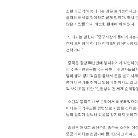
소련이 급격히 붕괴되는 것은 불가능하다고 
급격히 해체될 것이라고 굳게 믿었다. 역시
많은 사람들 역시 비슷한 한계에 빠져 있다.
드러커는 말한다. "중구시장에 들어가려는 사
경제 도박장이 아니라 정치도박장이다. 정치
선택이다."
중국은 창당 86년만에 붕괴위기에 직면하엿다
제국 중국인민공화국은 파룬궁 수련자들을 비
명의 생체 장기적출을 통해서 돈을 벌고 시
통해서 폭리를 취하고 있음이 밝혀지고 있고
픽 보이콧을 위한 "인권성화 전 세계 순회활
소련의 붕괴도 내부 문제에서 비롯되었으며 
이제는 극악무도한 방법으로 사람을 산채로 
님의 철퇴가 임박해 있음을 감지하지 못하고
중공은 어차피 공산주의 종주국 소련에 이어
중공의 해체는 초읽기에 들어갔다고 하여도 과