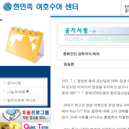
■
중화인민 공화국의 해제
임승완
1921, 7, 1, 청덩헌 즁귝 공산당은 1949
공지사항
아 갔지만 아직까지 정권을 유지하고 있으나 
♥
나눔과 베품
운데 2007. 7. 7. 현재2350만명이 중국
발전위원회 게시판
20세기 최고의 경영 석학으로 존경 받는 피터
해야 하는가?" 라는 질문에 대해 그의 견해를
있다. 미래 사회를 내다보는 통찰력과 탁월한