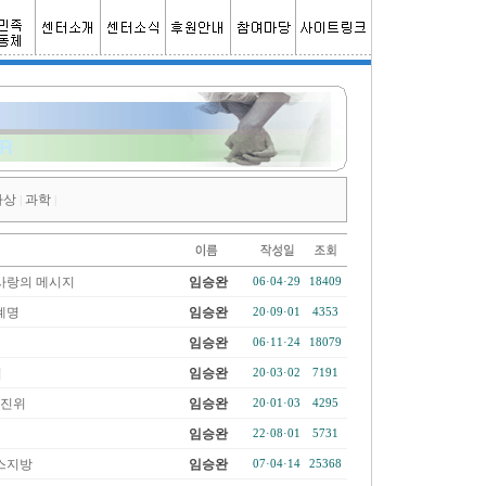
사상
과학
|
|
사랑의 메시지
임승완
06·04·29
18409
계명
임승완
20·09·01
4353
임승완
06·11·24
18079
법
임승완
20·03·02
7191
 진위
임승완
20·01·03
4295
임승완
22·08·01
5731
스지방
임승완
07·04·14
25368