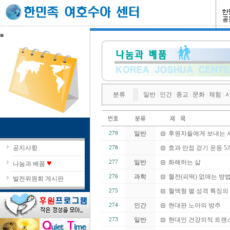
■
분류
일반
인간
종교
문화
체험
|
|
|
|
|
일반
후원자들에게 보내는 
279
공지사항
효과 만점 걷기 운동 5
278
♥
일반
화해하는 삶
277
나눔과 베품
과학
혈전(피떡) 없애는 방
276
발전위원회 게시판
혈액형 별 성격 특징의
275
인간
현대판 노아의 방주
274
일반
현대인 건강의적 트랜
273