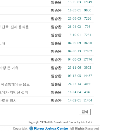
임승완
13·05·03
12049
임승완
16·03·01
9660
임승완
20·08·03
7226
명 단축, 진짜 음식을
임승완
26·04·02
706
임승완
19·10·01
7261
반대
임승완
04·09·09
18290
임승완
04·08·13
17682
임승완
04·08·03
17770
가장 큰 이유
임승완
23·11·06
3902
임승완
09·12·05
14487
도 숙면방해되는 음료
임승완
24·02·14
4036
오메가 지방산 섭취
임승완
18·04·04
4346
하도록 장치
임승완
14·02·01
11484
Zeroboard
/ skin by
Copyright 1999-2026
GGAMBO