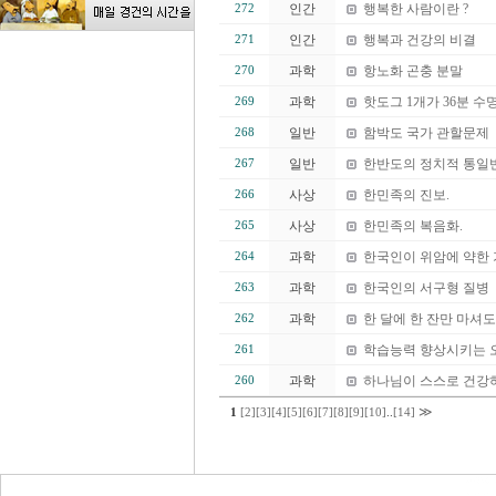
인간
행복한 사람이란 ?
272
인간
행복과 건강의 비결
271
과학
항노화 곤충 분말
270
과학
핫도그 1개가 36분 수
269
일반
함박도 국가 관할문제
268
일반
한반도의 정치적 통일
267
사상
한민족의 진보.
266
사상
한민족의 복음화.
265
과학
한국인이 위암에 약한 
264
과학
한국인의 서구형 질병
263
과학
한 달에 한 잔만 마셔
262
학습능력 향상시키는 
261
과학
하나님이 스스로 건강
260
≫
1
[2]
[3]
[4]
[5]
[6]
[7]
[8]
[9]
[10]
..
[14]