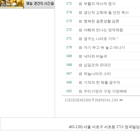
부활의 역사적 증거
175
광신적 교회에 돌 던진 목사
174
행복한 결혼생활 담론
173
야훼와 만나는 영적체험
172
꿈꾸는 나라로 가자 !
171
자기 부고 써 놓고 떠나기
170
낙타와 바늘귀
169
십일조와 유대인
168
하늘나라의 스타
167
기적의 한 해를 꿈꾸자
166
우리가정의 구정 가정예배
165
≫
[1]
[2]
[3]
[4]
[5]
[6]
7
[8]
[9]
[10]
..
[16]
465-120) 서울 서초구 서초동 1711 정곡빌딩 남관 