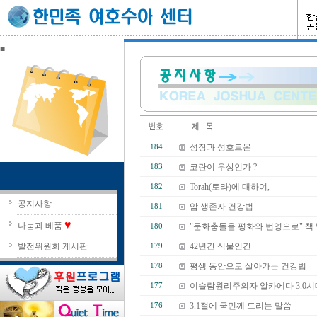
■
성장과 성호르몬
184
코란이 우상인가 ?
183
Torah(토라)에 대하여,
182
공지사항
암 생존자 건강법
181
♥
나눔과 베품
"문화충돌을 평화와 번영으로" 책
180
발전위원회 게시판
42년간 식물인간
179
평생 동안으로 살아가는 건강법
178
이슬람원리주의자 알카에다 3.0시
177
3.1절에 국민께 드리는 말씀
176