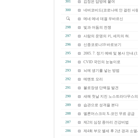
김정은 답방에 붙여
301
네버코비드(코로나에 안 걸린 사람
300
메네 메네 데겔 우바르신
빛과 어둠의 전쟁
298
사람의 운명의 키, 세치의 혀.
297
신종코로나19 바로보기
296
2005. 7. 정기 예배 및 봉사 안내.(1
295
CVID 국민의 눈높이로
294
뇌에 생기를 넣는 방법
293
메멘토 모리
292
불로장생 단백질 발견
291
새해 첫날 지진 노스트라다무스의
290
습관으로 성격을 본다
289
엘론머스크의 X-코인 무료 공급
288
제2의 심장 종아리 건강비법
287
제4회 부모 별세 후 2년 경과 소멸시
286