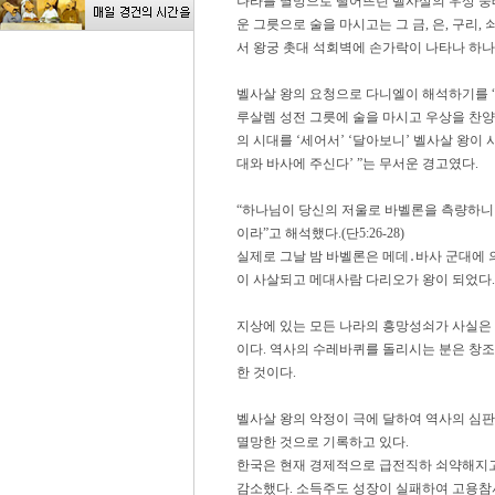
나라를 멸망으로 떨어뜨린 벨사살의 우상 숭
운 그릇으로 술을 마시고는 그 금, 은, 구리,
서 왕궁 촛대 석회벽에 손가락이 나타나 하나
벨사살 왕의 요청으로 다니엘이 해석하기를 
루살렘 성전 그릇에 술을 마시고 우상을 찬양
의 시대를 ‘세어서’ ‘달아보니’ 벨사살 왕
대와 바사에 주신다’ ”는 무서운 경고였다.
“하나님이 당신의 저울로 바벨론을 측량하니
이라”고 해석했다.(단5:26-28)
실제로 그날 밤 바벨론은 메데․바사 군대에 의
이 사살되고 메대사람 다리오가 왕이 되었다.
지상에 있는 모든 나라의 흥망성쇠가 사실은
이다. 역사의 수레바퀴를 돌리시는 분은 창
한 것이다.
벨사살 왕의 악정이 극에 달하여 역사의 심판
멸망한 것으로 기록하고 있다.
한국은 현재 경제적으로 급전직하 쇠약해지고 
감소했다. 소득주도 성장이 실패하여 고용참사