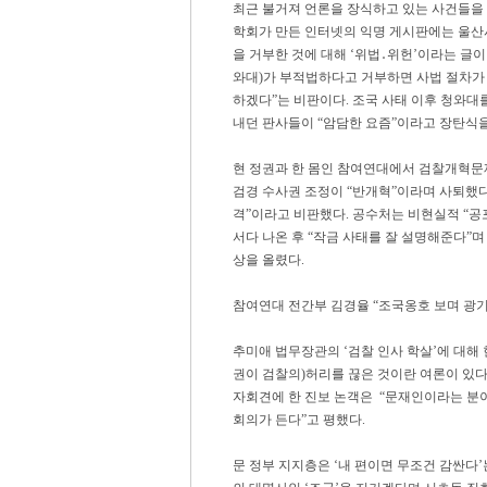
최근 불거져 언론을 장식하고 있는 사건들을
학회가 만든 인터넷의 익명 게시판에는 울산
을 거부한 것에 대해 ‘위법․위헌’이라는 글
와대)가 부적법하다고 거부하면 사법 절차가
하겠다”는 비판이다. 조국 사태 이후 청와대를
내던 판사들이 “암담한 요즘”이라고 장탄식을
현 정권과 한 몸인 참여연대에서 검찰개혁문
검경 수사권 조정이 “반개혁”이라며 사퇴했다
격”이라고 비판했다. 공수처는 비현실적 “공
서다 나온 후 “작금 사태를 잘 설명해준다”며 
상을 올렸다.
참여연대 전간부 김경율 “조국옹호 보며 광기(
추미애 법무장관의 ‘검찰 인사 학살’에 대해 
권이 검찰의)허리를 끊은 것이란 여론이 있다”
자회견에 한 진보 논객은 “문재인이라는 분
회의가 든다”고 평했다.
문 정부 지지층은 ‘내 편이면 무조건 감싼다