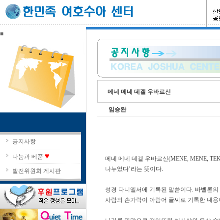
■
메네 메네 데겔 우바르신
임승완
공지사항
♥
나눔과 베품
메네 메네 데겔 우바르신(MENE, MENE, TE
나누었다’라는 뜻이다.
발전위원회 게시판
성경 다니엘서에 기록된 말씀이다. 바벨론의 
사람의 손가락이 아람어 글씨로 기록한 내용이다