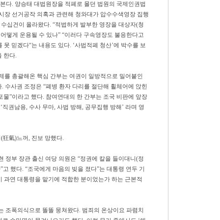
 본다. 양승태 대법원장을 적폐로 몰던 법원의 국제인권법
시장 선거공작 의혹과 관련해 청와대가 압수수색영장 집행
이 수십건이 올라왔다. “적법하게 발부한 영장을 대상자(청
 어떻게 운용될 수 있나” “이러다 구속영장도 불응한다고
 못 믿겠다“는 내용도 있다. ‘사법적폐 청산’에 박수를 보
 한다.
제를 총괄해온 핵심 간부는 여권이 일방적으로 밀어붙인
. 수사권 조정은 “폐병 환자 다리를 절단해 휠체어에 앉힌
포물”이라고 했다. 참여연대의 한 간부는 조국 비판에 앞장
‘직권남용, 수사 무마, 사법 방해, 공무집행 방해’ 라며 영
狂氣)느꺼, 진보 망했다.
현 정부 장관 출신 여당 의원은 “정권에 칼을 들이대니(정
고 했다. “조국에게 마음의 빚을 졌다”는 대통령 연두 기
이 과연 대통령을 맡기에 적합한 분이었는가 하는 근본적
’는 조폭의식으로 똘똘 뭉쳐왔다. 범죄의 온상이요 파렴치