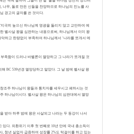
배는 극에 달하여 그들이 한 낱 술을 하나님 성전의 성스러
 쇠, 나무, 돌로 만든 신들을 찬양하므로 하나님의 진노를 사
님 경고의 글자를 쓴 것이다.
“지극히 높으신 하나님께 영광을 돌리지 않고 교만하여 예
한 벨사살 왕을 심판하는 내용으로써, 하나님께서 이미 왕
이 사악하고 한량없이 부족하여 하나님께서 ‘나라를 쪼개서 메
 부족함이 드러나 바벨론이 멸망하고 그 나라가 쪼개질 것
해 BC 539년경 멸망당하고 말았다. 그 날 밤에 벨사살 왕
 창조주 하나님이 왕들과 통치자를 세우시고 폐하시는 것
조주 하나님이시다. 벨사살 왕은 하나님의 심판대에서 멸망
을 받아 하루 밤에 왕은 사살되고 나라는 두 동강이 나서
있다. 외환위기 이후 첫 번째로 10년 만에 국내 총소득이
, 청년 실업자 급증하여 성장률 2%도 턱걸이를 하고 있는