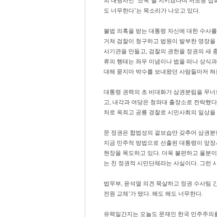
의 대명사인 ‘조국’을 지키겠다며 서초동 집
도 너무한다’는 목소리가 나오고 있다.
불법 의혹을 받는 대통령 자신에 대한 수사를
거쳐 검찰이 청구하고 법원이 발부한 영장을 
사기관을 만들고, 검찰의 권한을 정권의 새 
류의 행태는 좌우 이념이나 법을 떠나 상식과
대해 묻지마 박수를 보내왔던 사람들마저 혀
대통령 권력의 초 비대화가 삼권분립을 무너
고, 내각과 여당은 청와대 출장소로 전락했다.
처로 옥죄고 공룡 경찰로 시민사회의 일상을
문 정권은 합법성의 겉보습만 갖추어 삼권분
지금 민주적 방법으로 선출된 대통령이 앞장
현장을 목도하고 있다. 더욱 불편하고 울분이
는 친 정권적 시민단체라는 사실이다. 그런 
법무부, 윤석열 의견 묵살하고 정권 수사팀 간부
전원 교체‘가 떴다. 해도 해도 너무한다.
유력일간지는 오늘도 문재인 한국 민주주의를