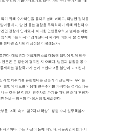
회로 수만명이 몰려나오기도 했다. 이런 무리 중에서도 ‘해
 막기 위해 수사라인을 통째로 날려 버리고, 적법한 절차를
깔아뭉개고, 말 안 듣는 검찰을 무력화하기 위해 위헌적 수
충견인 경찰에 안겨줬다. 이러한 안면몰수하고 벌이는 이런
 양식이라는 마지막 경계선마저 폐기해 버렸다. 문 정부에
를 찬다면 소시민의 심정은 어떻겠는가?
트린다. 대법원과 헌법재판소를 대통령 입맛에 맞게 바꾸
 언론은 문 정권에 경도된 지 오래다. 법원과 검찰을 공수
 통제하는 경찰국가가 눈에 보인다고들 불만이 고조된다.
립과 법치주의를 유린했다는 전문가의 진단이다. 우리는
서 합법적 제도를 악용해 민주주의를 파괴하는 경악스러운
 나는 것은 문 정권의 민주사회 파괴를 떠받친 최대 후원자
시민단체는 정부와 한 몸처럼 일체화했다.
들 교체. 속보 ‘검 2차 대학살’...정권 수사 실무책임자
 파괴하다. 라는 사설이 눈에 띄인다. 서울중앙지법과 서