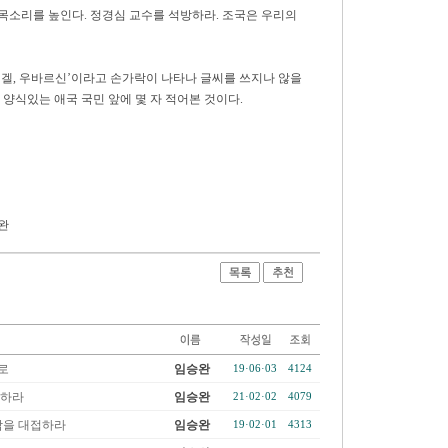
목소리를 높인다. 정경심 교수를 석방하라. 조국은 우리의
 데겔, 우바르신’이라고 손가락이 나타나 글씨를 쓰지나 않을
양식있는 애국 국민 앞에 몇 자 적어본 것이다.
완
로
임승완
19·06·03
4124
언하라
임승완
21·02·02
4079
남을 대접하라
임승완
19·02·01
4313